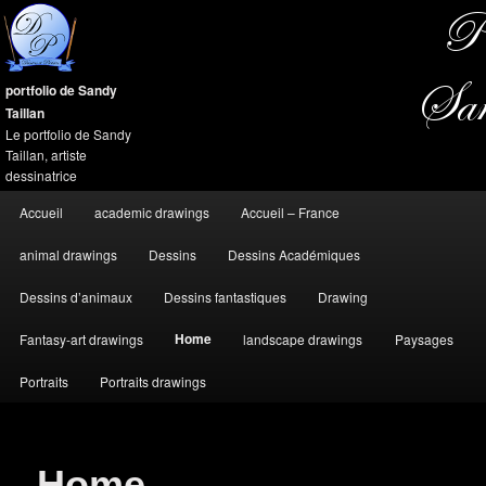
portfolio de Sandy
Taillan
Le portfolio de Sandy
Taillan, artiste
dessinatrice
Menu
Accueil
academic drawings
Accueil – France
Aller
Aller
principal
animal drawings
Dessins
Dessins Académiques
au
au
Dessins d’animaux
Dessins fantastiques
Drawing
contenu
contenu
Home
Fantasy-art drawings
landscape drawings
Paysages
principal
secondaire
Portraits
Portraits drawings
Home